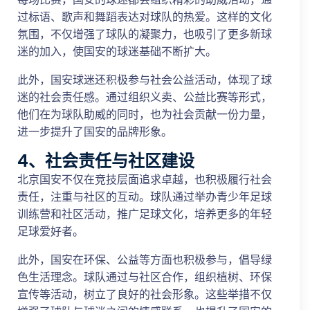
过标语、歌声和舞蹈表达对球队的热爱。这样的文化
氛围，不仅增强了球队的凝聚力，也吸引了更多新球
迷的加入，使国安的球迷基础不断扩大。
此外，国安球迷还积极参与社会公益活动，体现了球
迷的社会责任感。通过组织义卖、公益比赛等形式，
他们在为球队助威的同时，也为社会贡献一份力量，
进一步提升了国安的品牌形象。
4、社会责任与社区建设
北京国安不仅在竞技层面追求卓越，也积极履行社会
责任，注重与社区的互动。球队通过举办青少年足球
训练营和社区活动，推广足球文化，培养更多的年轻
足球爱好者。
此外，国安在环保、公益等方面也积极参与，倡导绿
色生活理念。球队通过与社区合作，组织植树、环保
宣传等活动，树立了良好的社会形象。这些举措不仅