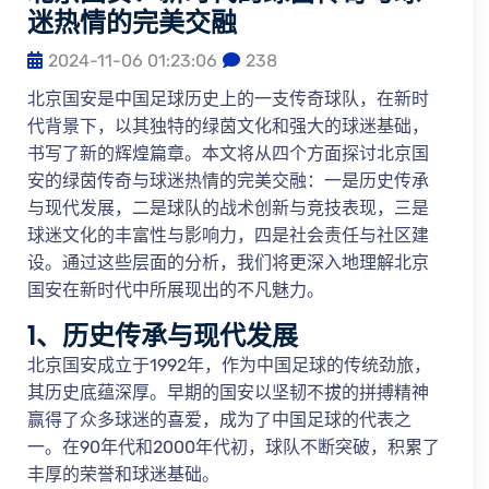
迷热情的完美交融
2024-11-06 01:23:06
238
北京国安是中国足球历史上的一支传奇球队，在新时
代背景下，以其独特的绿茵文化和强大的球迷基础，
书写了新的辉煌篇章。本文将从四个方面探讨北京国
安的绿茵传奇与球迷热情的完美交融：一是历史传承
与现代发展，二是球队的战术创新与竞技表现，三是
球迷文化的丰富性与影响力，四是社会责任与社区建
设。通过这些层面的分析，我们将更深入地理解北京
国安在新时代中所展现出的不凡魅力。
1、历史传承与现代发展
北京国安成立于1992年，作为中国足球的传统劲旅，
其历史底蕴深厚。早期的国安以坚韧不拔的拼搏精神
赢得了众多球迷的喜爱，成为了中国足球的代表之
一。在90年代和2000年代初，球队不断突破，积累了
丰厚的荣誉和球迷基础。