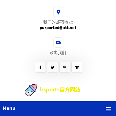
我们的邮箱地址:
purported@att.net
致电我们: