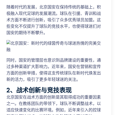
随着时代的发展，北京国安在保持传统的基础上，积
极融入现代足球的发展潮流。球队在引援、青训和战
术方面不断进行创新，吸引了众多优秀球员加盟。这
些变化不仅提升了球队的竞技水平，也使得球迷们对
国安的期待不断攀升。
同时，国安的管理层也意识到品牌建设的重要性，通
过多种渠道扩大影响力。近年来，国安在营销和宣传
方面的创新举措，使得这支传统球队在新时代焕发出
新的活力，吸引了更多年轻球迷的关注。
2、战术创新与竞技表现
北京国安在战术方面的创新是其取得成功的重要因素
之一。在教练团队的带领下，球队不断调整战术，以
适应快速变化的比赛环境。例如，近年来引入的控球