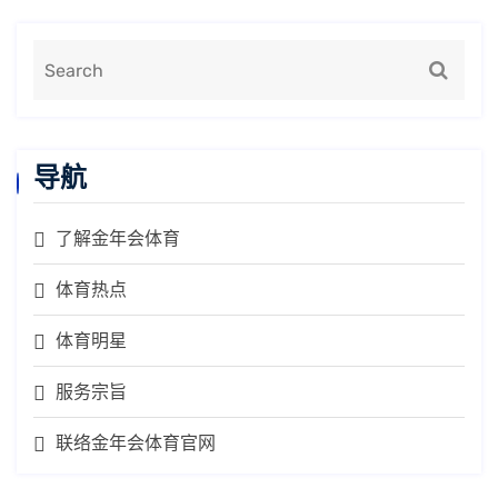
导航
了解金年会体育
体育热点
体育明星
服务宗旨
联络金年会体育官网