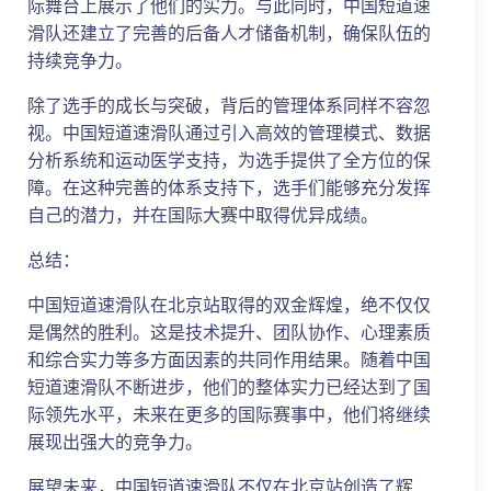
际舞台上展示了他们的实力。与此同时，中国短道速
滑队还建立了完善的后备人才储备机制，确保队伍的
持续竞争力。
除了选手的成长与突破，背后的管理体系同样不容忽
视。中国短道速滑队通过引入高效的管理模式、数据
分析系统和运动医学支持，为选手提供了全方位的保
障。在这种完善的体系支持下，选手们能够充分发挥
自己的潜力，并在国际大赛中取得优异成绩。
总结：
中国短道速滑队在北京站取得的双金辉煌，绝不仅仅
是偶然的胜利。这是技术提升、团队协作、心理素质
和综合实力等多方面因素的共同作用结果。随着中国
短道速滑队不断进步，他们的整体实力已经达到了国
际领先水平，未来在更多的国际赛事中，他们将继续
展现出强大的竞争力。
展望未来，中国短道速滑队不仅在北京站创造了辉