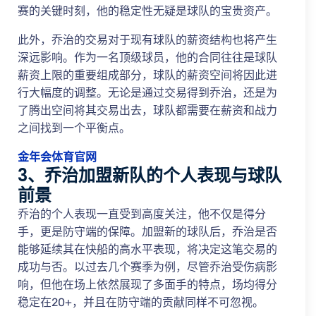
赛的关键时刻，他的稳定性无疑是球队的宝贵资产。
此外，乔治的交易对于现有球队的薪资结构也将产生
深远影响。作为一名顶级球员，他的合同往往是球队
薪资上限的重要组成部分，球队的薪资空间将因此进
行大幅度的调整。无论是通过交易得到乔治，还是为
了腾出空间将其交易出去，球队都需要在薪资和战力
之间找到一个平衡点。
金年会体育官网
3、乔治加盟新队的个人表现与球队
前景
乔治的个人表现一直受到高度关注，他不仅是得分
手，更是防守端的保障。加盟新的球队后，乔治是否
能够延续其在快船的高水平表现，将决定这笔交易的
成功与否。以过去几个赛季为例，尽管乔治受伤病影
响，但他在场上依然展现了多面手的特点，场均得分
稳定在20+，并且在防守端的贡献同样不可忽视。