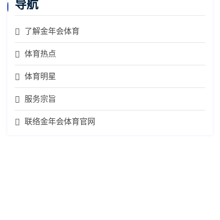
导航
了解金年会体育
体育热点
体育明星
服务宗旨
联络金年会体育官网