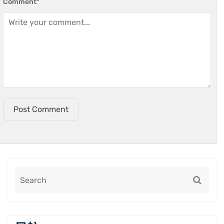
Comment
*
Post Comment