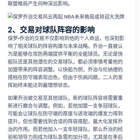
联盟格局产生何种深远影响。
2、交易对球队阵容的影响
保罗·乔治的交易不仅影响到他的个人命运，也深刻影
响了相关球队的阵容构建与未来战略。乔治一直被认
为是能够在攻防两端提供平衡的全能球员。无论是快
船队还是其他潜在的交易球队，都必须审慎考量他的
加盟带来的阵容调整。以快船为例，乔治与伦纳德的
搭档在防守端表现出色，但由于伤病问题，二人的发
挥始终未能达到最理想状态。
如果乔治被交易至其他球队，新的球队阵容将需要重
新进行磨合与调整。例如，若他加盟一支争冠球队，
可能会让球队在防守端的厚度与进攻端的爆发力得到
提升，但也需要找到合适的阵容搭配，最大化发挥乔
治的作用。而若他加入一支年轻球队，那么乔治的经
验和领导力则成为球队急需的加分项，尤其是在季后