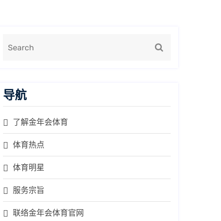
导航
了解金年会体育
体育热点
体育明星
服务宗旨
联络金年会体育官网