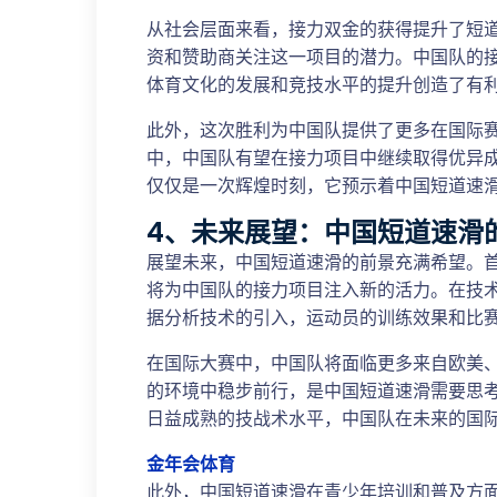
从社会层面来看，接力双金的获得提升了短
资和赞助商关注这一项目的潜力。中国队的
体育文化的发展和竞技水平的提升创造了有
此外，这次胜利为中国队提供了更多在国际
中，中国队有望在接力项目中继续取得优异
仅仅是一次辉煌时刻，它预示着中国短道速
4、未来展望：中国短道速滑
展望未来，中国短道速滑的前景充满希望。
将为中国队的接力项目注入新的活力。在技
据分析技术的引入，运动员的训练效果和比
在国际大赛中，中国队将面临更多来自欧美
的环境中稳步前行，是中国短道速滑需要思
日益成熟的技战术水平，中国队在未来的国
金年会体育
此外，中国短道速滑在青少年培训和普及方