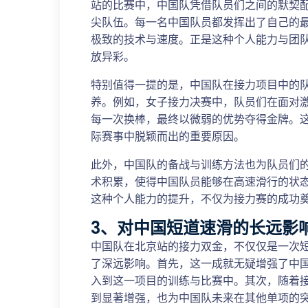
站的比赛中，中国队凭借队员们之间的默契
尖队伍。每一名中国队员都发挥出了自己的
极致的技术与速度。正是这种个人能力与团
放异彩。
特别值得一提的是，中国队在接力项目中的
养。例如，女子接力决赛中，队员们在面对
每一次换棒，最终以微弱的优势夺得金牌。
际赛事中脱颖而出的重要原因。
此外，中国队的备战与训练方法也为队员们
术积累，使得中国队员能够在高速滑行的状
这种个人能力的提升，不仅为接力赛的成功
3、对中国短道速滑的长远影
中国队在北京站的接力双金，不仅仅是一次
了深远影响。首先，这一成就无疑增强了中
入到这一项目的训练与比赛中。其次，随着
到显著增强，也为中国队未来在其他单项的