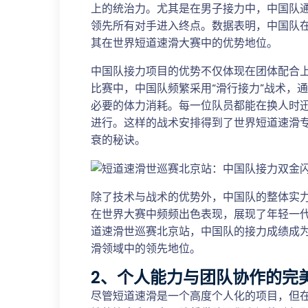
上的统治力。尤其是在男子接力中，中国队
领先所有对手进入终点。数据表明，中国队在
其在世界短道速滑大赛中的优势地位。
中国队接力项目的优势不仅体现在团体配合
比赛中，中国队频繁采用“滑行接力”战术，
必要的体力消耗。每一位队员都能在换人时
进行。这样的战术安排得到了世界短道速滑
衰的秘诀。
除了技术与战术的优势外，中国队的整体实
在世界大赛中频频出色表现，展现了年轻一代
道速滑世巡赛北京站，中国队的接力成绩成为
滑领域中的领先地位。
2、个人能力与团队协作的完
尽管短道速滑是一个高度个人化的项目，但