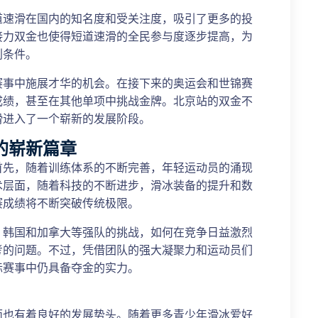
道速滑在国内的知名度和受关注度，吸引了更多的投
接力双金也使得短道速滑的全民参与度逐步提高，为
利条件。
赛事中施展才华的机会。在接下来的奥运会和世锦赛
成绩，甚至在其他单项中挑战金牌。北京站的双金不
滑进入了一个崭新的发展阶段。
的崭新篇章
首先，随着训练体系的不断完善，年轻运动员的涌现
术层面，随着科技的不断进步，滑冰装备的提升和数
赛成绩将不断突破传统极限。
、韩国和加拿大等强队的挑战，如何在竞争日益激烈
考的问题。不过，凭借团队的强大凝聚力和运动员们
际赛事中仍具备夺金的实力。
面也有着良好的发展势头。随着更多青少年滑冰爱好