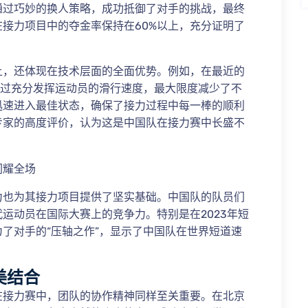
通过巧妙的换人策略，成功抵御了对手的挑战，最终
接力项目中的夺金率保持在60%以上，充分证明了
上，还体现在技术层面的全面优势。例如，在最近的
通过充分发挥运动员的滑行速度，最大限度减少了不
迅速进入最佳状态，确保了接力过程中每一棒的顺利
专家的高度评价，认为这是中国队在接力赛中长盛不
力也为其接力项目提供了坚实基础。中国队的队员们
运动员在国际大赛上的竞争力。特别是在2023年短
了对手的“压轴之作”，显示了中国队在世界短道速
美结合
在接力赛中，团队的协作精神同样至关重要。在北京