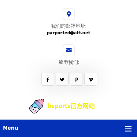
我们的邮箱地址:
purported@att.net
致电我们: