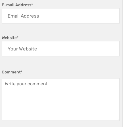
E-mail Address
*
Website
*
Comment
*