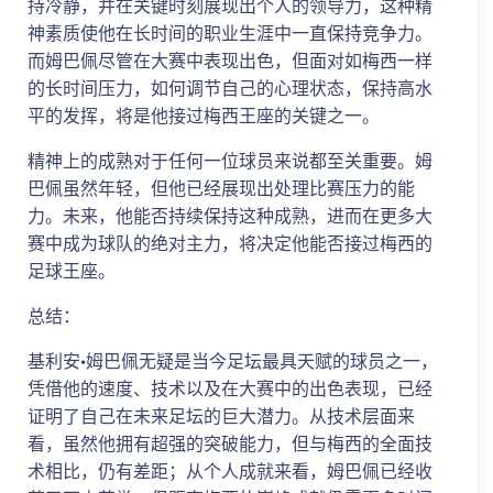
持冷静，并在关键时刻展现出个人的领导力，这种精
神素质使他在长时间的职业生涯中一直保持竞争力。
而姆巴佩尽管在大赛中表现出色，但面对如梅西一样
的长时间压力，如何调节自己的心理状态，保持高水
平的发挥，将是他接过梅西王座的关键之一。
精神上的成熟对于任何一位球员来说都至关重要。姆
巴佩虽然年轻，但他已经展现出处理比赛压力的能
力。未来，他能否持续保持这种成熟，进而在更多大
赛中成为球队的绝对主力，将决定他能否接过梅西的
足球王座。
总结：
基利安·姆巴佩无疑是当今足坛最具天赋的球员之一，
凭借他的速度、技术以及在大赛中的出色表现，已经
证明了自己在未来足坛的巨大潜力。从技术层面来
看，虽然他拥有超强的突破能力，但与梅西的全面技
术相比，仍有差距；从个人成就来看，姆巴佩已经收