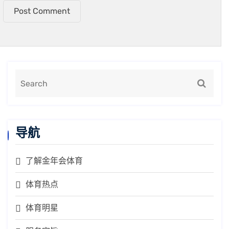
Post Comment
导航
了解金年会体育
体育热点
体育明星