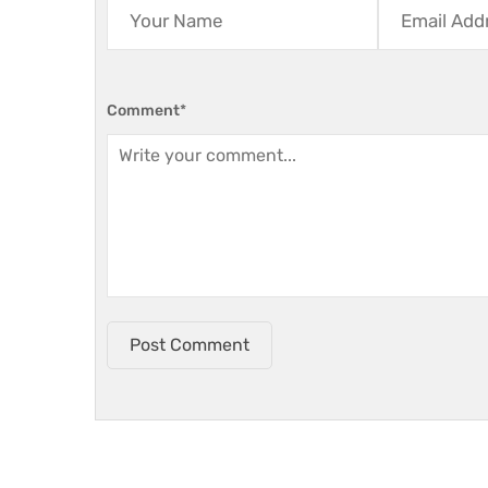
Comment
*
Post Comment