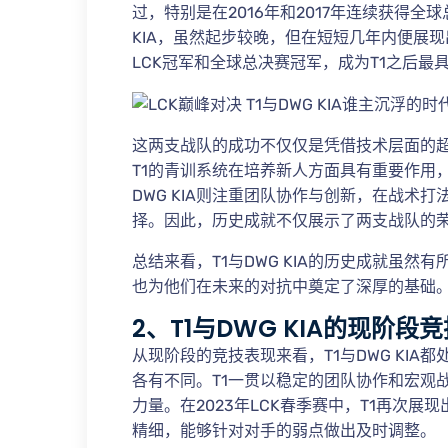
过，特别是在2016年和2017年连续获得全
KIA，虽然起步较晚，但在短短几年内便展现出
LCK冠军和全球总决赛冠军，成为T1之后最
这两支战队的成功不仅仅是凭借技术层面的
T1的青训系统在培养新人方面具有重要作用
DWG KIA则注重团队协作与创新，在战术
择。因此，历史成就不仅展示了两支战队的
总结来看，T1与DWG KIA的历史成就虽然
也为他们在未来的对抗中奠定了深厚的基础
2、T1与DWG KIA的现阶段
从现阶段的竞技表现来看，T1与DWG KI
各有不同。T1一贯以稳定的团队协作和宏观战
力量。在2023年LCK春季赛中，T1再次
精细，能够针对对手的弱点做出及时调整。