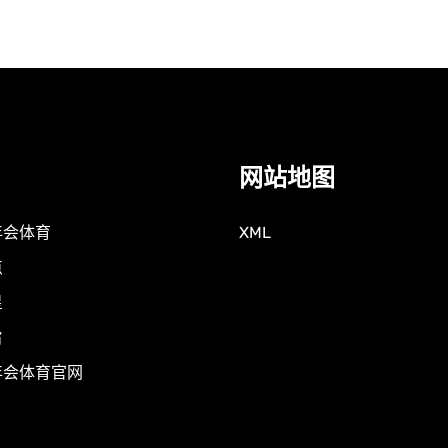
网站地图
年会体育
XML
点
星
旨
年会体育官网