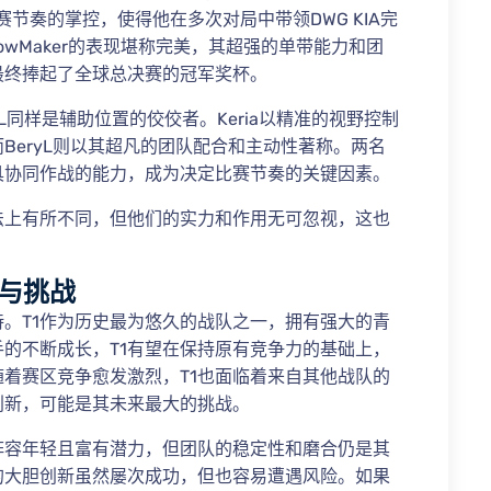
比赛节奏的掌控，使得他在多次对局中带领DWG KIA完
owMaker的表现堪称完美，其超强的单带能力和团
，最终捧起了全球总决赛的冠军奖杯。
eryL同样是辅助位置的佼佼者。Keria以精准的视野控制
BeryL则以其超凡的团队配合和主动性著称。两名
具协同作战的能力，成为决定比赛节奏的关键因素。
法上有所不同，但他们的实力和作用无可忽视，这也
力与挑战
期待。T1作为历史最为悠久的战队之一，拥有强大的青
的不断成长，T1有望在保持原有竞争力的基础上，
着赛区竞争愈发激烈，T1也面临着来自其他战队的
创新，可能是其未来最大的挑战。
其阵容年轻且富有潜力，但团队的稳定性和磨合仍是其
面的大胆创新虽然屡次成功，但也容易遭遇风险。如果