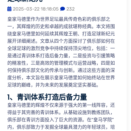
2025-03-22 18:18:05
232
皇家马德里作为世界足坛最具传奇色彩的俱乐部之
一，其辉煌的历史和卓越的成就堪称经典。本文将围
绕皇家马德里如何延续其辉煌王朝、打造足球新纪元
展开详细阐述。文章从四个方面探讨了俱乐部如何在
全球足球的激烈竞争中持续保持顶尖地位，包括：一
是通过青训体系打造后备力量，二是投资与引援策略
的精准性，三是高效的管理模式与运营战略，四是如
何保持俱乐部文化的传承与创新。通过这些方面的深
度分析，本文旨在展示皇家马德里如何始终站在世界
足球的巅峰，并为未来的发展奠定坚实基础。
1、青训体系打造后备力量
皇家马德里的辉煌不仅来源于强大的第一线阵容，还
得益于其完善的青训体系。从基础设施到教练团队，
俱乐部在青训方面投入了巨大的资源。在“皇马学院”
内，俱乐部致力于发掘全球最具潜力的年轻球员，培