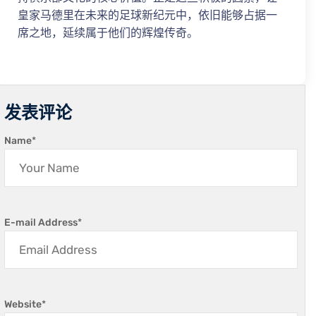
皇家马德里在未来的足球新纪元中，依旧能够占据一
席之地，延续属于他们的辉煌传奇。
发表评论
Name
*
E-mail Address
*
Website
*