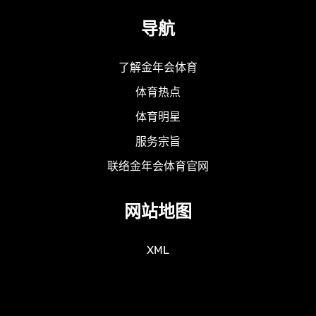
导航
了解金年会体育
体育热点
体育明星
服务宗旨
联络金年会体育官网
网站地图
XML