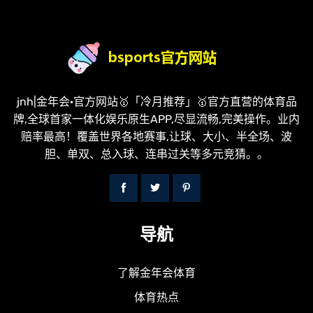
jnh|金年会·官方网站🥇「冷月推荐」🥇官方直营的体育品
牌,全球首家一体化娱乐原生APP,尽显流畅,完美操作。业内
赔率最高！覆盖世界各地赛事,让球、大小、半全场、波
胆、单双、总入球、连串过关等多元竞猜。。
导航
了解金年会体育
体育热点