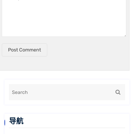
Post Comment
导航