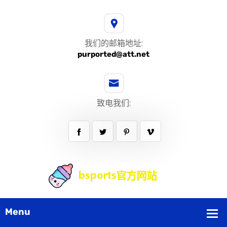
我们的邮箱地址:
purported@att.net
致电我们: