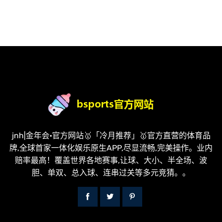
jnh|金年会·官方网站🥇「冷月推荐」🥇官方直营的体育品
牌,全球首家一体化娱乐原生APP,尽显流畅,完美操作。业内
赔率最高！覆盖世界各地赛事,让球、大小、半全场、波
胆、单双、总入球、连串过关等多元竞猜。。