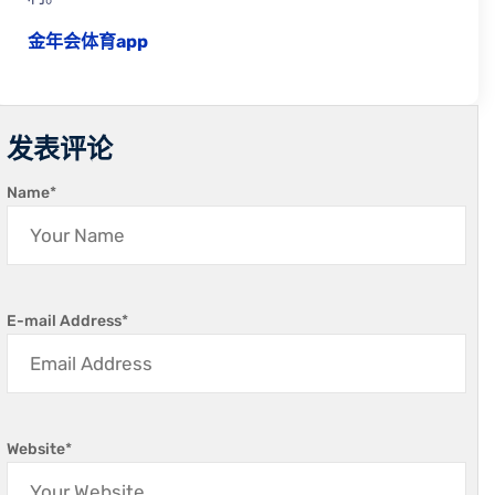
金年会体育app
发表评论
Name
*
E-mail Address
*
Website
*