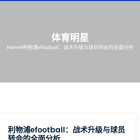
体育明星
Home
利物浦efootball：战术升级与球员转会的全面分析
利物浦efootball：战术升级与球员
转会的全面分析