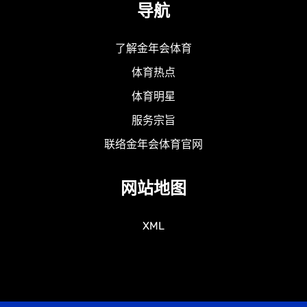
导航
了解金年会体育
体育热点
体育明星
服务宗旨
联络金年会体育官网
网站地图
XML