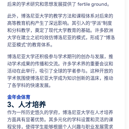
后来的学术研究和思想发展提供了 fertile ground。
此外，博洛尼亚大学的教学方法和课程体系对后来的
高等教育机构产生了深远影响。其引入的“学派”制度
和分科教学，奠定了现代大学教育的基础。许多欧洲
大学在建立之初均效仿博洛尼亚的模式，形成了“博洛
尼亚模式”的教育体系。
博洛尼亚大学还积极参与学术期刊的创办与发展，推
动学术成果的传播和交流。许多学术界的重要会议和
活动在此举行，吸引了全球的学者参与。这种开放的
学术氛围使博洛尼亚大学成为知识创新的温床，推动
了各学科的快速发展。
金年会体育
3、人才培养
作为一所历史悠久的学府，博洛尼亚大学在人才培养
方面具有显著优势。其多元化的学科设置和灵活的课
程安排，使得学生能够根据个人兴趣与职业发展需求