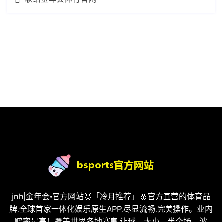
jnh|金年会·官方网站🥇「冷月推荐」🥇官方直营的体育品
牌,全球首家一体化娱乐原生APP,尽显流畅,完美操作。业内
赔率最高！覆盖世界各地赛事,让球、大小、半全场、波