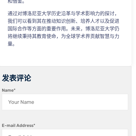
和借鉴。
通过对博洛尼亚大学历史沿革与学术影响力的探讨，
我们可以看到其在推动知识创新、培养人才以及促进
国际合作等方面的重要作用。未来，博洛尼亚大学仍
将继续秉持其教育使命，为全球学术界贡献智慧与力
量。
发表评论
Name
*
E-mail Address
*