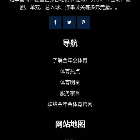
胆、单双、总入球、连串过关等多元竞猜。。
导航
了解金年会体育
体育热点
体育明星
服务宗旨
联络金年会体育官网
网站地图