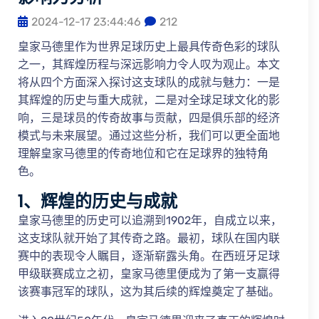
2024-12-17 23:44:46
212
皇家马德里作为世界足球历史上最具传奇色彩的球队
之一，其辉煌历程与深远影响力令人叹为观止。本文
将从四个方面深入探讨这支球队的成就与魅力：一是
其辉煌的历史与重大成就，二是对全球足球文化的影
响，三是球员的传奇故事与贡献，四是俱乐部的经济
模式与未来展望。通过这些分析，我们可以更全面地
理解皇家马德里的传奇地位和它在足球界的独特角
色。
1、辉煌的历史与成就
皇家马德里的历史可以追溯到1902年，自成立以来，
这支球队就开始了其传奇之路。最初，球队在国内联
赛中的表现令人瞩目，逐渐崭露头角。在西班牙足球
甲级联赛成立之初，皇家马德里便成为了第一支赢得
该赛事冠军的球队，这为其后续的辉煌奠定了基础。