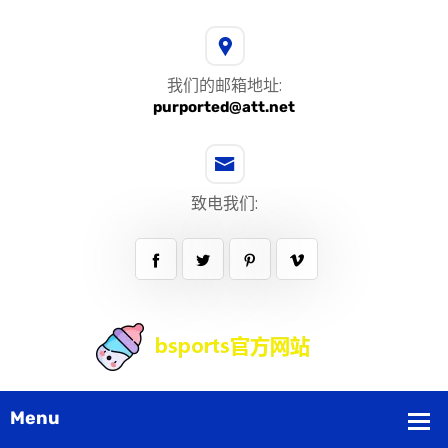
我们的邮箱地址:
purported@att.net
致电我们: