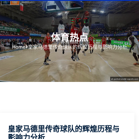
体育热点
Home
皇家马德里传奇球队的辉煌历程与影响力分析
皇家马德里传奇球队的辉煌历程与
影响力分析