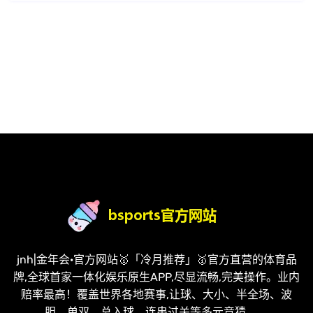
jnh|金年会·官方网站🥇「冷月推荐」🥇官方直营的体育品
牌,全球首家一体化娱乐原生APP,尽显流畅,完美操作。业内
赔率最高！覆盖世界各地赛事,让球、大小、半全场、波
胆、单双、总入球、连串过关等多元竞猜。。