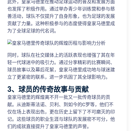
此外，皇家马德里在推动足球运动的普及和发展方面
也发挥了积极作用。通过举办青少年训练营和参与慈
善活动，球队不仅提升了自身形象，也为足球的发展
贡献了力量。这种积极参与的态度使得皇家马德里成
为了全球足球的代名词。
同时，球队在社交媒体上的活跃表现也增强了其在年
轻一代球迷中的吸引力。通过分享精彩的比赛瞬间、
球员故事以及幕后花絮，皇家马德里成功地与球迷建
立了更紧密的联系，进一步巩固了其全球影响力。
3、球员的传奇故事与贡献
皇家马德里的辉煌离不开一批又一批传奇球员的贡
献。从迪斯蒂法诺、贝利、到如今的C罗等，他们不
仅在场上表现出色，更在历史上留下了不可磨灭的印
记。这些球员的职业生涯与球队的发展密不可分，他
们的成就直接提升了皇家马德里的声誉。