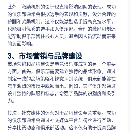
此外，激励机制的设计也直接影响团队的表现。成功
的俱乐部通常会根据选手的表现和贡献，设计合理的
薪酬和奖励机制。这不仅能激励选手提高竞技水平，
也能吸引优秀的选手加入俱乐部。合理的激励机制还
能帮助俱乐部留住核心人员，避免因人员流动而带来
的负面影响。
3、市场营销与品牌建设
市场营销和品牌建设是电竞俱乐部成功的另一个重要
方面。首先，俱乐部需要建立独特的品牌形象。通过
制定一致的品牌策略和视觉识别系统，俱乐部能够在
竞争激烈的市场中脱颖而出。例如，某些俱乐部通过
设计独特的队服和标志，增强了品牌的识别度和吸引
力。
其次，社交媒体的运营对于品牌建设至关重要。成功
的俱乐部通常会通过社交媒体平台与粉丝进行互动，
分享比赛动态和俱乐部活动。这不仅有助于提高品牌