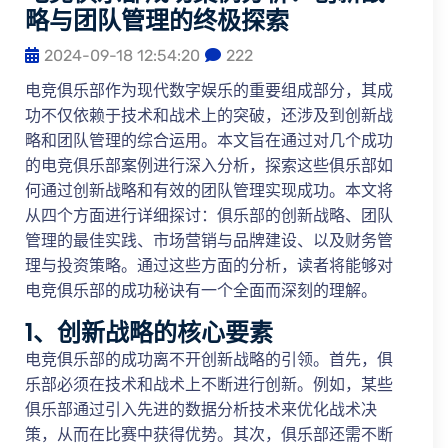
略与团队管理的终极探索
2024-09-18 12:54:20
222
电竞俱乐部作为现代数字娱乐的重要组成部分，其成
功不仅依赖于技术和战术上的突破，还涉及到创新战
略和团队管理的综合运用。本文旨在通过对几个成功
的电竞俱乐部案例进行深入分析，探索这些俱乐部如
何通过创新战略和有效的团队管理实现成功。本文将
从四个方面进行详细探讨：俱乐部的创新战略、团队
管理的最佳实践、市场营销与品牌建设、以及财务管
理与投资策略。通过这些方面的分析，读者将能够对
电竞俱乐部的成功秘诀有一个全面而深刻的理解。
1、创新战略的核心要素
电竞俱乐部的成功离不开创新战略的引领。首先，俱
乐部必须在技术和战术上不断进行创新。例如，某些
俱乐部通过引入先进的数据分析技术来优化战术决
策，从而在比赛中获得优势。其次，俱乐部还需不断