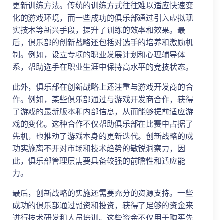
更新训练方法。传统的训练方式往往难以适应快速变
化的游戏环境，而一些成功的俱乐部通过引入虚拟现
实技术等新兴手段，提升了训练的效率和效果。最
后，俱乐部的创新战略还包括对选手的培养和激励机
制。例如，设立专项的职业发展计划和心理辅导体
系，帮助选手在职业生涯中保持高水平的竞技状态。
此外，俱乐部在创新战略上还注重与游戏开发商的合
作。例如，某些俱乐部通过与游戏开发商合作，获得
了游戏的最新版本和内部信息，从而能够提前适应游
戏的变化。这种合作不仅帮助俱乐部在比赛中占据了
先机，也推动了游戏本身的更新迭代。创新战略的成
功实施离不开对市场和技术趋势的敏锐洞察力，因
此，俱乐部管理层需要具备较强的前瞻性和适应能
力。
最后，创新战略的实施还需要充分的资源支持。一些
成功的俱乐部通过融资和投资，获得了足够的资金来
进行技术研发和人员培训。这些资金不仅用于购买先