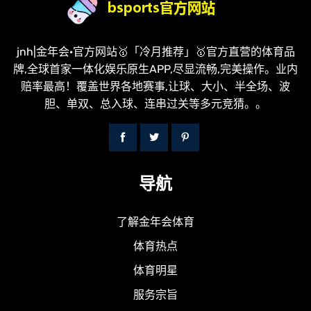
jnh|金年会·官方网站🥇「冷月推荐」🥇官方直营的体育品
牌,全球首家一体化娱乐原生APP,尽显流畅,完美操作。业内
赔率最高！覆盖世界各地赛事,让球、大小、半全场、波
胆、单双、总入球、连串过关等多元竞猜。。
导航
了解金年会体育
体育热点
体育明星
服务宗旨