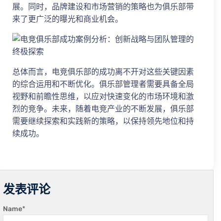
展。同时，品牌建设和市场营销的策略也为俱乐部带
来了更广泛的曝光和商业机会。
总体而言，电竞俱乐部的成功离不开对这些关键因素
的综合运用和不断优化。俱乐部管理者需要具备全局
视野和前瞻性思维，以应对快速变化的市场环境和激
烈的竞争。未来，随着电竞产业的不断发展，俱乐部
需要继续探索和实践新的策略，以保持领先地位和持
续成功。
发表评论
Name
*