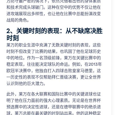
方防守最严密的情况下，依然凭借着出色的身体素质
和技术完成头球破门。这种在空中的优势不仅让他在
进攻端展现出多样性，也让他在比赛中总能扮演改变
战局的角色。
2、关键时刻的表现：从不缺席决胜
时刻
莱万的职业生涯中充满了无数关键时刻的表现，这些
时刻不但改变了比赛的结果，也巩固了他在足球历史
中的地位。作为一名顶级前锋，莱万在关键比赛中的
稳定表现，往往能决定球队的命运。例如，在2013年
欧冠半决赛中，他独自打入四球击败皇家马德里，这
一历史性的表现不仅帮助拜仁晋级决赛，更让全世界
认识到他的巨大潜力。
此外，莱万在各大联赛和国际比赛中的关键进球也证
明了他在压力面前的强大心理素质。无论是在世界杯
预选赛中的决定性进球，还是在德甲联赛中的绝杀进
球，莱万总能在最关键的时刻站出来。他的这种稳定