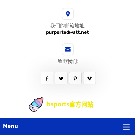
我们的邮箱地址:
purported@att.net
致电我们: