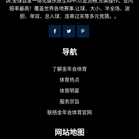
牌,全球首家一体化娱乐原生APP,尽显流畅,完美操作。业内
赔率最高！覆盖世界各地赛事,让球、大小、半全场、波
胆、单双、总入球、连串过关等多元竞猜。。
导航
了解金年会体育
体育热点
体育明星
服务宗旨
联络金年会体育官网
网站地图