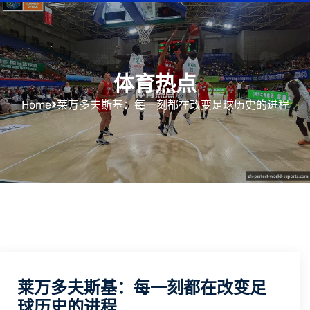
体育热点
Home
莱万多夫斯基：每一刻都在改变足球历史的进程
莱万多夫斯基：每一刻都在改变足
球历史的进程