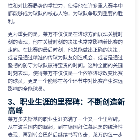
性和对比赛局势的掌控力，使得他在许多重大赛事中
都能够成为球队的核心人物，为球队争取到重要的胜
利。
更为重要的是，莱万不仅仅是在进球方面展现关键时
刻的表现，他在关键时刻的决策也常常影响着比赛的
走向。在比赛的最后时刻，他总能做出正确的决策，
或者是通过精准的传球为队友创造机会，或者是通过
坚韧的防守为球队赢得宝贵的时间。这种全面的关键
时刻表现，使得莱万不仅仅是一个依靠进球改变比赛
的球员，更是一个能够在各个环节中对比赛产生深远
影响的全能球员。
3、职业生涯的里程碑：不断创造新
高峰
莱万多夫斯基的职业生涯充满了一个又一个里程碑。
从在波兰国内的崛起，到在德国拜仁慕尼黑的统治性
表现，再到转会巴萨后继续书写传奇，莱万的每一步