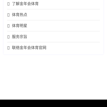
了解金年会体育
体育热点
体育明星
服务宗旨
联络金年会体育官网