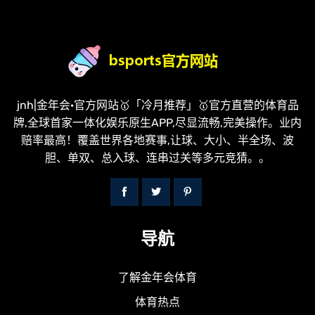
jnh|金年会·官方网站🥇「冷月推荐」🥇官方直营的体育品
牌,全球首家一体化娱乐原生APP,尽显流畅,完美操作。业内
赔率最高！覆盖世界各地赛事,让球、大小、半全场、波
胆、单双、总入球、连串过关等多元竞猜。。
导航
了解金年会体育
体育热点