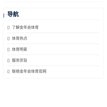
导航
了解金年会体育
体育热点
体育明星
服务宗旨
联络金年会体育官网