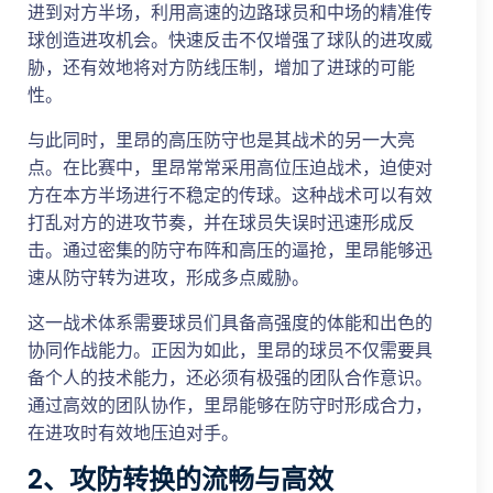
进到对方半场，利用高速的边路球员和中场的精准传
球创造进攻机会。快速反击不仅增强了球队的进攻威
胁，还有效地将对方防线压制，增加了进球的可能
性。
与此同时，里昂的高压防守也是其战术的另一大亮
点。在比赛中，里昂常常采用高位压迫战术，迫使对
方在本方半场进行不稳定的传球。这种战术可以有效
打乱对方的进攻节奏，并在球员失误时迅速形成反
击。通过密集的防守布阵和高压的逼抢，里昂能够迅
速从防守转为进攻，形成多点威胁。
这一战术体系需要球员们具备高强度的体能和出色的
协同作战能力。正因为如此，里昂的球员不仅需要具
备个人的技术能力，还必须有极强的团队合作意识。
通过高效的团队协作，里昂能够在防守时形成合力，
在进攻时有效地压迫对手。
2、攻防转换的流畅与高效