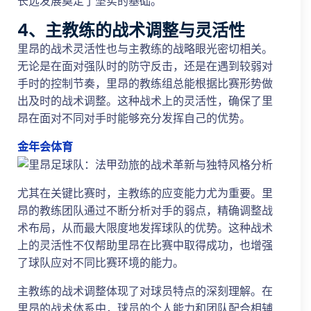
长远发展奠定了坚实的基础。
4、主教练的战术调整与灵活性
里昂的战术灵活性也与主教练的战略眼光密切相关。
无论是在面对强队时的防守反击，还是在遇到较弱对
手时的控制节奏，里昂的教练组总能根据比赛形势做
出及时的战术调整。这种战术上的灵活性，确保了里
昂在面对不同对手时能够充分发挥自己的优势。
金年会体育
尤其在关键比赛时，主教练的应变能力尤为重要。里
昂的教练团队通过不断分析对手的弱点，精确调整战
术布局，从而最大限度地发挥球队的优势。这种战术
上的灵活性不仅帮助里昂在比赛中取得成功，也增强
了球队应对不同比赛环境的能力。
主教练的战术调整体现了对球员特点的深刻理解。在
里昂的战术体系中，球员的个人能力和团队配合相辅