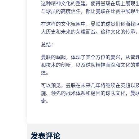
这种精神文化的重建，使得曼联在场上展现
与球员的高度信任，都让曼联在比赛中展现
在这样的文化氛围中，曼联的球员们逐渐找
大历史和未来的荣耀而战。这种文化的传承
总结：
曼联的崛起，体现了其全方位的复兴，从管
和技术的创新，以及球队精神面貌和文化的
煌。
可以预见，曼联在未来几年将继续在英超以
施、领先的战术体系和稳固的球队文化，曼
奇。
发表评论