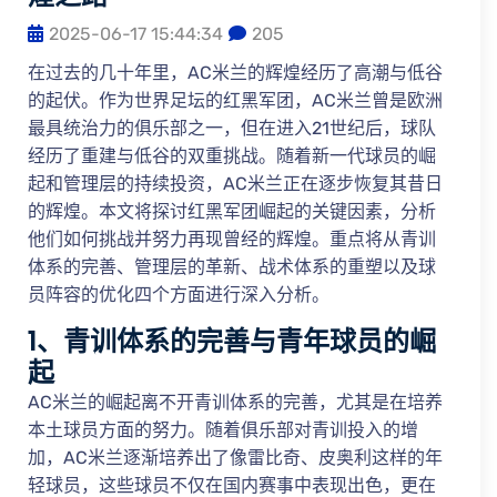
2025-06-17 15:44:34
205
在过去的几十年里，AC米兰的辉煌经历了高潮与低谷
的起伏。作为世界足坛的红黑军团，AC米兰曾是欧洲
最具统治力的俱乐部之一，但在进入21世纪后，球队
经历了重建与低谷的双重挑战。随着新一代球员的崛
起和管理层的持续投资，AC米兰正在逐步恢复其昔日
的辉煌。本文将探讨红黑军团崛起的关键因素，分析
他们如何挑战并努力再现曾经的辉煌。重点将从青训
体系的完善、管理层的革新、战术体系的重塑以及球
员阵容的优化四个方面进行深入分析。
1、青训体系的完善与青年球员的崛
起
AC米兰的崛起离不开青训体系的完善，尤其是在培养
本土球员方面的努力。随着俱乐部对青训投入的增
加，AC米兰逐渐培养出了像雷比奇、皮奥利这样的年
轻球员，这些球员不仅在国内赛事中表现出色，更在