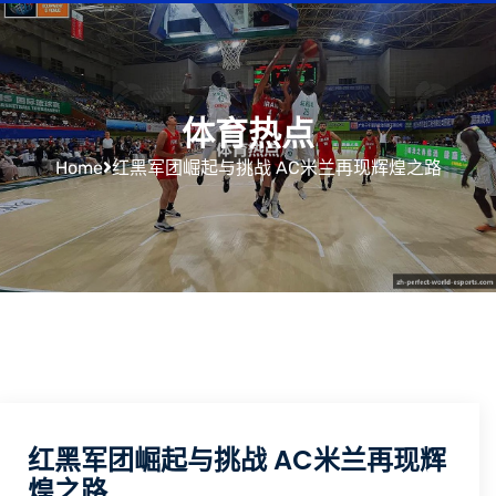
体育热点
Home
红黑军团崛起与挑战 AC米兰再现辉煌之路
红黑军团崛起与挑战 AC米兰再现辉
煌之路