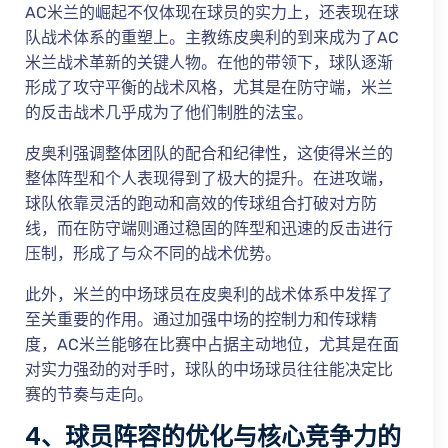
AC米兰的崛起不仅体现在球员的实力上，还表现在球
队战术体系的重塑上。主教练皮奥利的到来成为了AC
米兰战术革新的关键人物。在他的带领下，球队逐渐
形成了攻守平衡的战术风格，尤其是在防守端，米兰
的反击战术几乎成为了他们制胜的法宝。
皮奥利强调整体团队的配合和纪律性，这使得米兰的
整体阵型和个人表现得到了极大的提升。在进攻端，
球队依靠灵活的跑动和高效的传球组合打破对方防
线，而在防守端则通过稳固的阵型和迅速的反击进行
压制，形成了与众不同的战术优势。
此外，米兰的中场球员在皮奥利的战术体系中发挥了
至关重要的作用。通过加强中场的控制力和传球精
度，AC米兰能够在比赛中占据主动地位，尤其是在面
对实力强劲的对手时，球队的中场球员往往能决定比
赛的节奏与走向。
4、球员阵容的优化与核心竞争力的