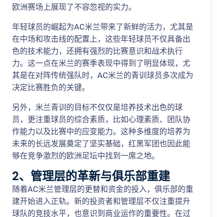
欧洲赛场上展现了不容忽视的实力。
年轻球员的崛起为AC米兰带来了新鲜的活力，尤其是
在中场和攻击线的配置上，这些年轻球员不仅具备出
色的技术能力，还拥有强烈的比赛意识和战术执行
力。这一点在米兰的赛季表现中得到了明显体现，尤
其是在对阵传统强队时，AC米兰的青训球员多次成为
决定比赛胜负的关键。
另外，米兰青训的目标不仅仅是培养技术出色的球
员，更注重球员的综合素质，比如心理素质、团队协
作能力以及比赛中的应变能力。这种多维度的培养为
未来的长远发展奠定了坚实基础，红黑军团也因此能
够在竞争激烈的欧洲足坛中找到一席之地。
2、管理层的革新与俱乐部重建
随着AC米兰管理层的更替和资金的投入，俱乐部的重
建开始进入正轨。新的投资者和管理层不仅注重提升
球队的竞技水平，也意识到商业运作的重要性。在过