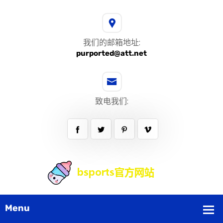
我们的邮箱地址:
purported@att.net
致电我们: