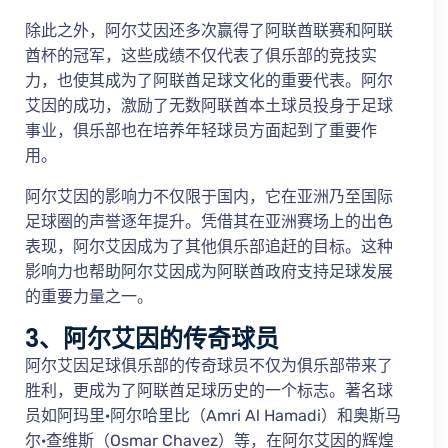
除此之外，阿尔艾因还多次赢得了阿联酋联赛和阿联
酋杯的冠军，这些成绩不仅代表了俱乐部的竞技实
力，也使其成为了阿联酋足球文化的重要代表。阿尔
艾因的成功，激励了无数阿联酋本土球员投身于足球
事业，俱乐部也在培养年轻球员方面起到了重要作
用。
阿尔艾因的影响力不仅限于国内，它在亚洲乃至国际
足球圈的声誉逐年提升。凭借其在亚洲赛场上的出色
表现，阿尔艾因成为了其他俱乐部追赶的目标。这种
影响力也帮助阿尔艾因成为阿联酋政府支持足球发展
的重要力量之一。
3、阿尔艾因的传奇球员
阿尔艾因足球俱乐部的传奇球员不仅为俱乐部带来了
胜利，更成为了阿联酋足球历史的一个标志。著名球
员如阿玛里·阿尔哈里比（Amri Al Hamadi）和奥斯马
尔·查维斯（Osmar Chavez）等，在阿尔艾因的辉煌