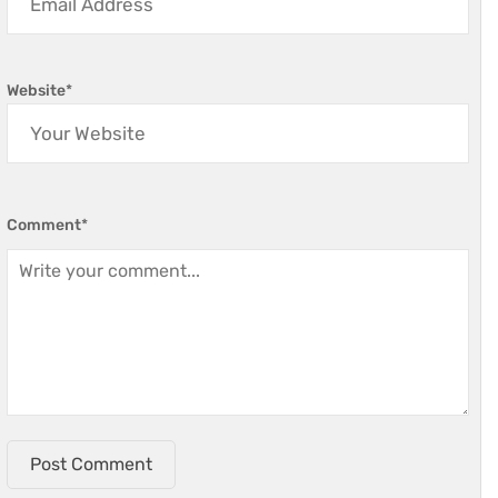
Website
*
Comment
*
Post Comment