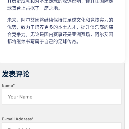
其历史成就和对本土足球的深远影响，使其在国际足
球舞台上占据了一席之地。
未来，阿尔艾因将继续保持其足球文化和竞技实力的
优势，致力于培养更多的本土人才，提升俱乐部的综
合竞争力。无论是国内赛事还是亚洲赛场，阿尔艾因
都将继续书写属于自己的足球传奇。
发表评论
Name
*
E-mail Address
*