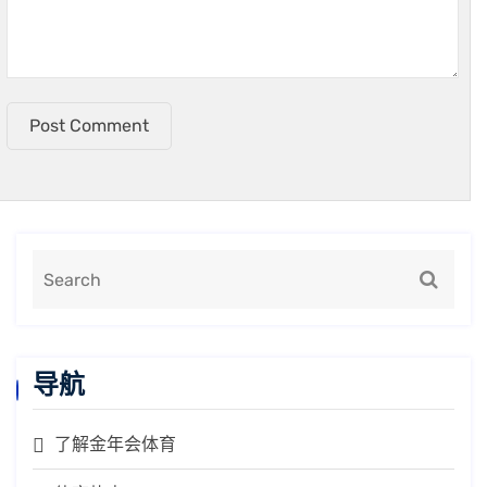
Post Comment
导航
了解金年会体育