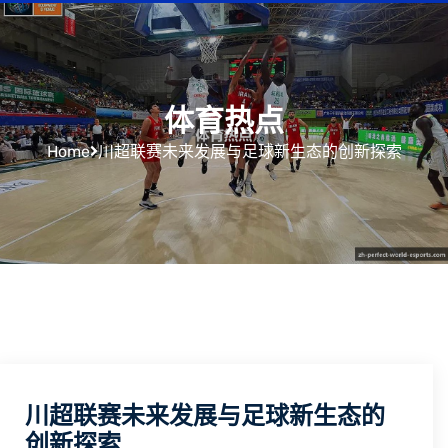
体育热点
Home
川超联赛未来发展与足球新生态的创新探索
川超联赛未来发展与足球新生态的
创新探索