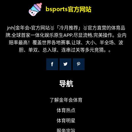
jnh|金年会·官方网站🥇「冷月推荐」🥇官方直营的体育品
牌,全球首家一体化娱乐原生APP,尽显流畅,完美操作。业内
赔率最高！覆盖世界各地赛事,让球、大小、半全场、波
胆、单双、总入球、连串过关等多元竞猜。。
导航
了解金年会体育
体育热点
体育明星
服务宗旨