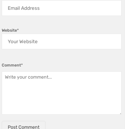
Website
*
Comment
*
Post Comment